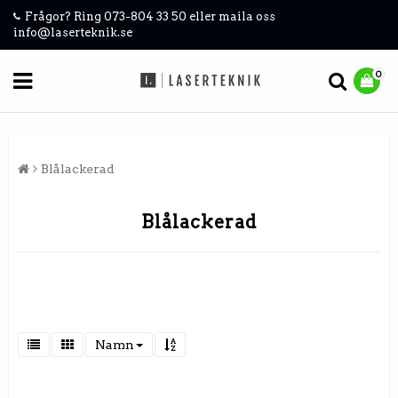
Frågor? Ring 073-804 33 50 eller maila oss
info@laserteknik.se
0
Blålackerad
Blålackerad
Namn